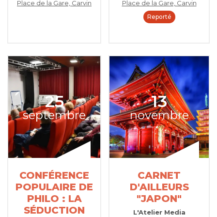
Place de la Gare, Carvin
Place de la Gare, Carvin
Reporté
25
13
septembre
novembre
CONFÉRENCE
CARNET
POPULAIRE DE
D'AILLEURS
PHILO : LA
"JAPON"
SÉDUCTION
L'Atelier Media