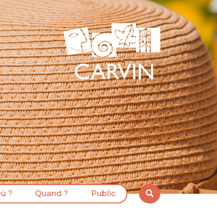
ù ?
Quand ?
Public