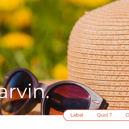
Label
Quoi ?
O