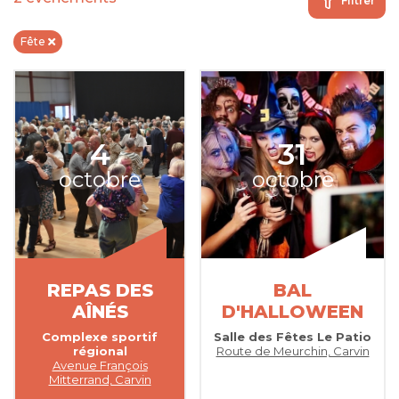
Filtrer
Fête
4
31
octobre
octobre
REPAS DES
BAL
AÎNÉS
D'HALLOWEEN
Complexe sportif
Salle des Fêtes Le Patio
régional
Route de Meurchin, Carvin
Avenue François
Mitterrand, Carvin