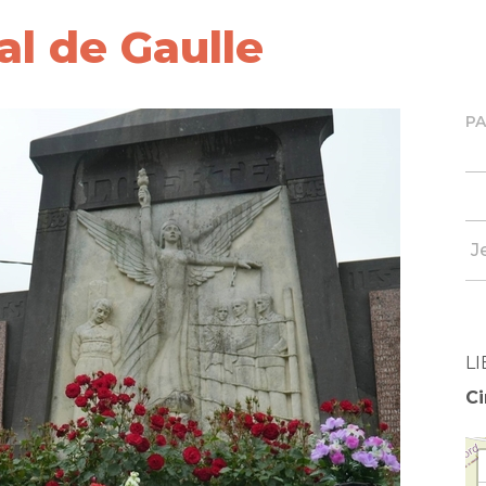
al de Gaulle
P
J
LI
Ci