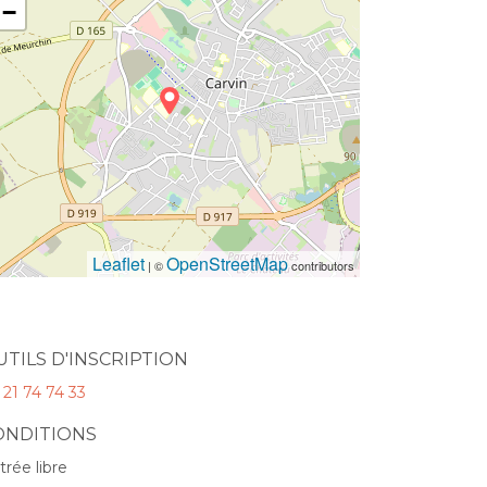
−
Leaflet
OpenStreetMap
| ©
contributors
UTILS D'INSCRIPTION
 21 74 74 33
ONDITIONS
trée libre