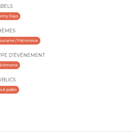
ABELS
unny Days
HÈMES
ourisme / Patrimoine
YPE D'ÉVÉNEMENT
érémonie
UBLICS
out public