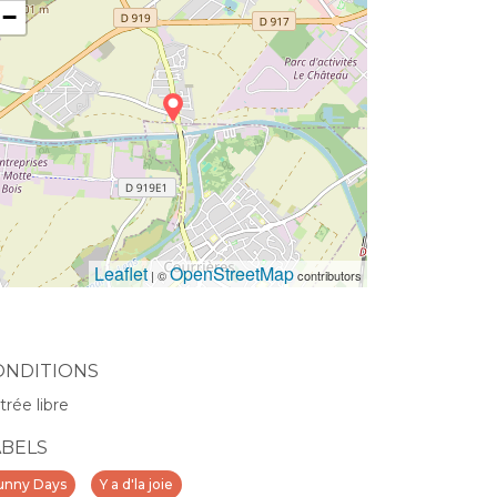
−
Leaflet
OpenStreetMap
| ©
contributors
ONDITIONS
trée libre
ABELS
unny Days
Y a d'la joie