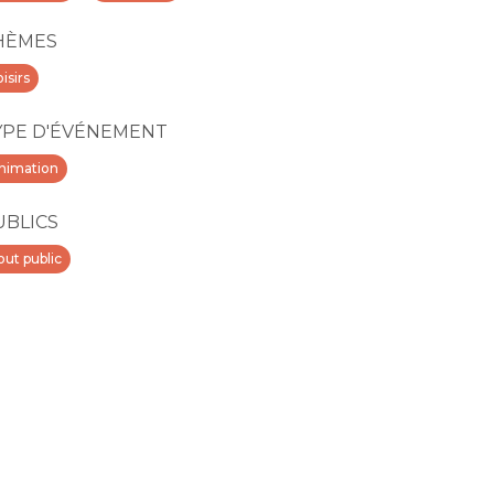
HÈMES
isirs
YPE D'ÉVÉNEMENT
nimation
UBLICS
out public