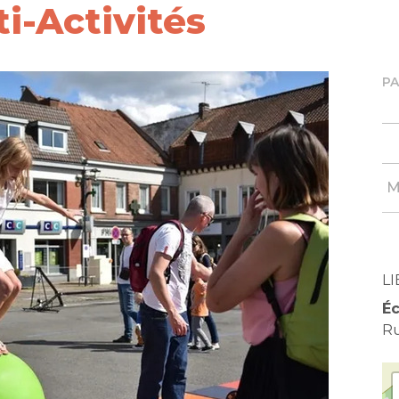
i-Activités
P
M
LI
Éc
Ru