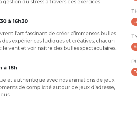
 gestion du stress à travers des exercices
T
h30 à 16h30
Lo
uvrent l’art fascinant de créer d’immenses bulles
T
ers des expériences ludiques et créatives, chacun
A
 le vent et voir naître des bulles spectaculaires…
P
h à 18h
T
que et authentique avec nos animations de jeux
moments de complicité autour de jeux d’adresse,
tous.