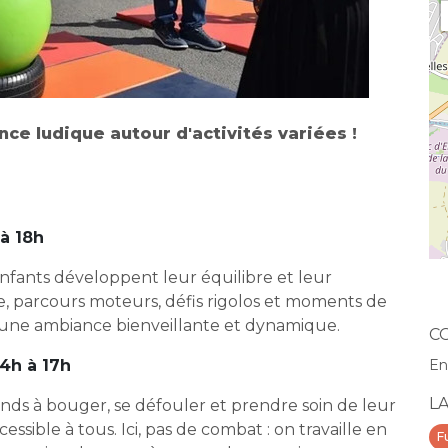
ce ludique autour d'activités variées !
 à 18h
 enfants développent leur équilibre et leur
e, parcours moteurs, défis rigolos et moments de
 une ambiance bienveillante et dynamique.
C
4h à 17h
En
L
rands à bouger, se défouler et prendre soin de leur
ssible à tous. Ici, pas de combat : on travaille en
F