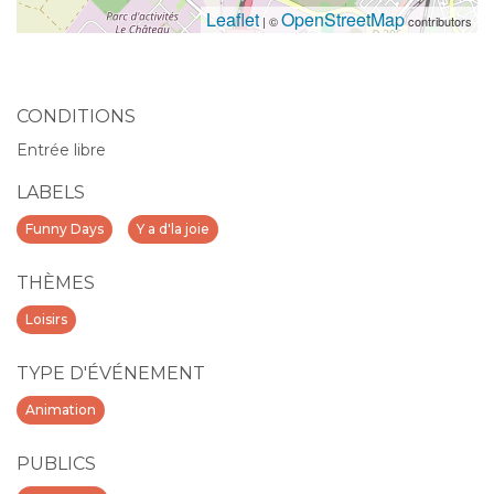
Leaflet
OpenStreetMap
| ©
contributors
CONDITIONS
Entrée libre
LABELS
Funny Days
Y a d'la joie
THÈMES
Loisirs
TYPE D'ÉVÉNEMENT
Animation
PUBLICS