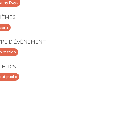
unny Days
HÈMES
isirs
YPE D'ÉVÉNEMENT
nimation
UBLICS
out public