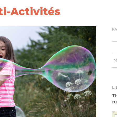
i-Activités
P
M
LI
Th
ru