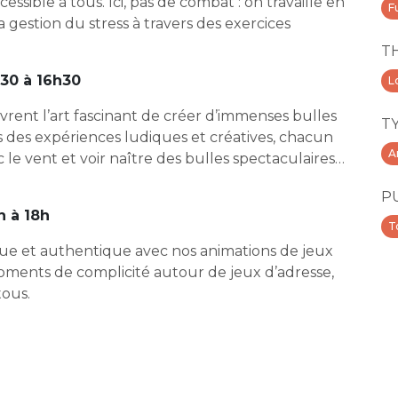
ssible à tous. Ici, pas de combat : on travaille en
F
 gestion du stress à travers des exercices
T
h30 à 16h30
Lo
uvrent l’art fascinant de créer d’immenses bulles
T
ers des expériences ludiques et créatives, chacun
A
 le vent et voir naître des bulles spectaculaires…
P
h à 18h
T
que et authentique avec nos animations de jeux
moments de complicité autour de jeux d’adresse,
tous.