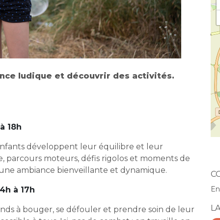
ce ludique et découvrir des activités.
 à 18h
 enfants développent leur équilibre et leur
e, parcours moteurs, défis rigolos et moments de
 une ambiance bienveillante et dynamique.
C
En
4h à 17h
L
rands à bouger, se défouler et prendre soin de leur