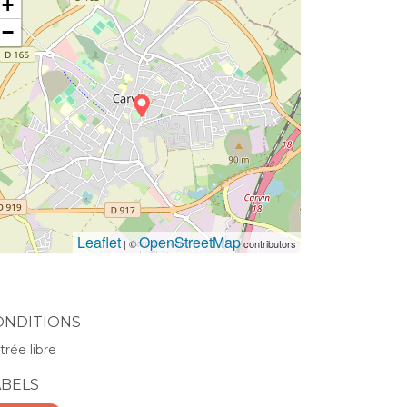
+
−
Leaflet
OpenStreetMap
| ©
contributors
ONDITIONS
trée libre
ABELS