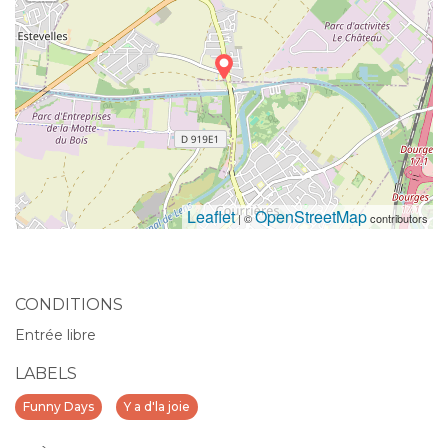
Leaflet
OpenStreetMap
| ©
contributors
CONDITIONS
Entrée libre
LABELS
Funny Days
Y a d'la joie