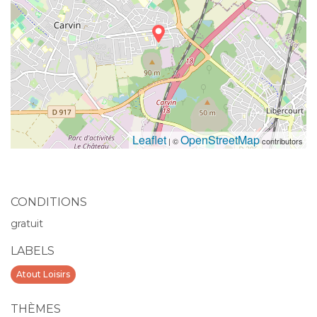
Leaflet
OpenStreetMap
| ©
contributors
CONDITIONS
gratuit
LABELS
Atout Loisirs
THÈMES