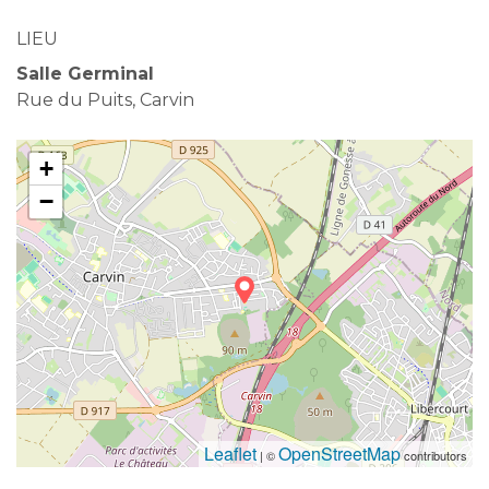
LIEU
Salle Germinal
Rue du Puits, Carvin
+
−
Leaflet
OpenStreetMap
| ©
contributors