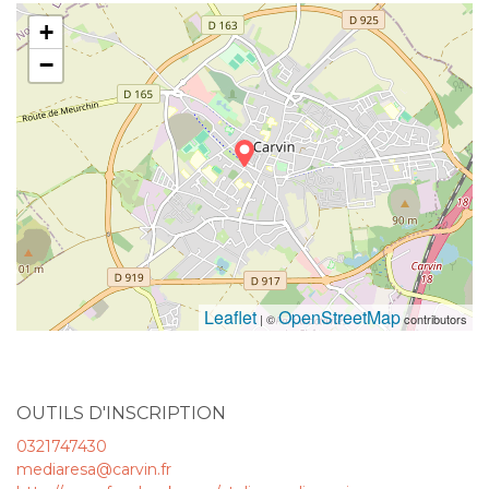
+
−
Leaflet
OpenStreetMap
| ©
contributors
OUTILS D'INSCRIPTION
0321747430
mediaresa@carvin.fr