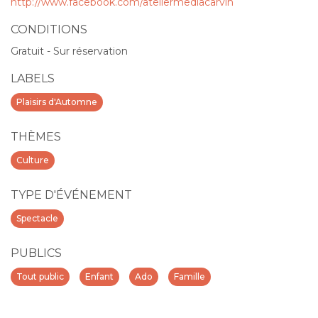
http://www.facebook.com/ateliermediacarvin
CONDITIONS
Gratuit - Sur réservation
LABELS
Plaisirs d'Automne
THÈMES
Culture
TYPE D'ÉVÉNEMENT
Spectacle
PUBLICS
Tout public
Enfant
Ado
Famille