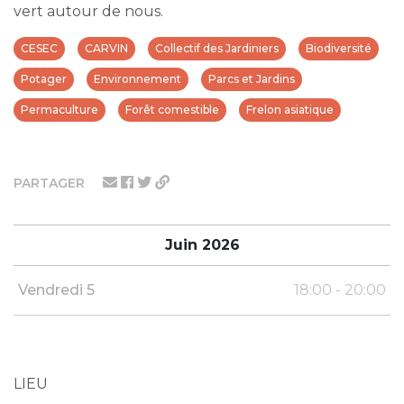
vert autour de nous.
CESEC
CARVIN
Collectif des Jardiniers
Biodiversité
Potager
Environnement
Parcs et Jardins
Permaculture
Forêt comestible
Frelon asiatique
PARTAGER
Juin 2026
Vendredi 5
18:00 - 20:00
LIEU