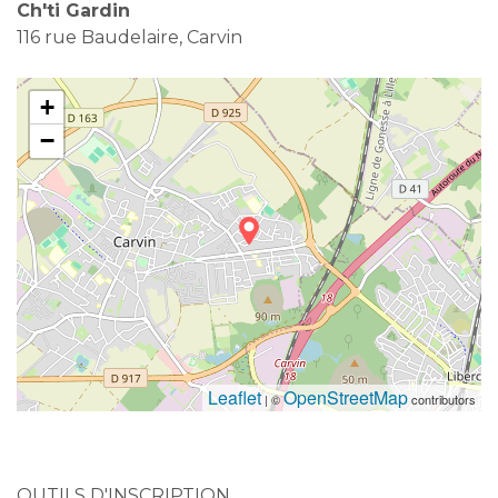
Ch'ti Gardin
116 rue Baudelaire, Carvin
+
−
Leaflet
OpenStreetMap
| ©
contributors
OUTILS D'INSCRIPTION