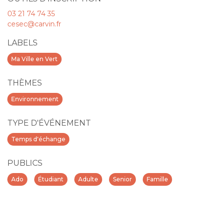
03 21 74 74 35
cesec@carvin.fr
LABELS
Ma Ville en Vert
THÈMES
Environnement
TYPE D'ÉVÉNEMENT
Temps d'échange
PUBLICS
Ado
Étudiant
Adulte
Senior
Famille