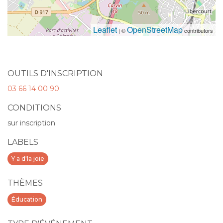
Leaflet
OpenStreetMap
| ©
contributors
OUTILS D'INSCRIPTION
03 66 14 00 90
CONDITIONS
sur inscription
LABELS
Y a d'la joie
THÈMES
Éducation