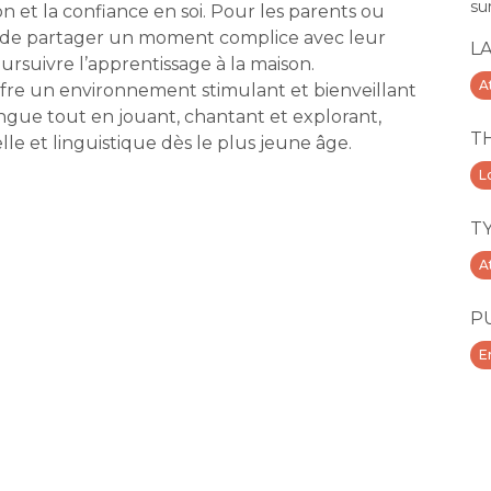
su
ion et la confiance en soi. Pour les parents ou
n de partager un moment complice avec leur
L
ursuivre l’apprentissage à la maison.
A
 offre un environnement stimulant et bienveillant
langue tout en jouant, chantant et explorant,
T
le et linguistique dès le plus jeune âge.
Lo
T
A
P
E