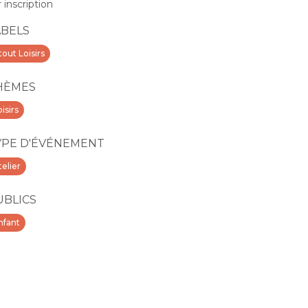
r inscription
ABELS
tout Loisirs
HÈMES
isirs
YPE D'ÉVÉNEMENT
telier
UBLICS
nfant