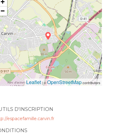
+
−
Leaflet
OpenStreetMap
| ©
contributors
UTILS D'INSCRIPTION
tp://espacefamille.carvin.fr
ONDITIONS