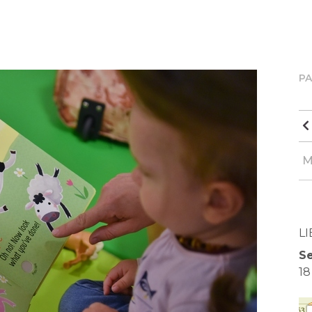
P
M
LI
Se
18