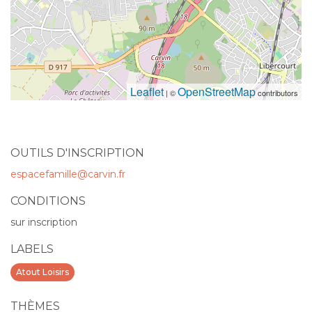
Leaflet
OpenStreetMap
| ©
contributors
OUTILS D'INSCRIPTION
espacefamille@carvin.fr
CONDITIONS
sur inscription
LABELS
Atout Loisirs
THÈMES