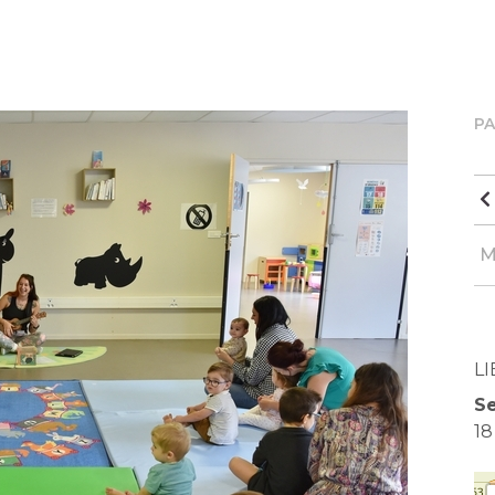
P
M
LI
Se
18