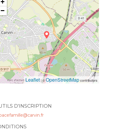
+
−
Leaflet
OpenStreetMap
| ©
contributors
UTILS D'INSCRIPTION
pacefamille@carvin.fr
ONDITIONS