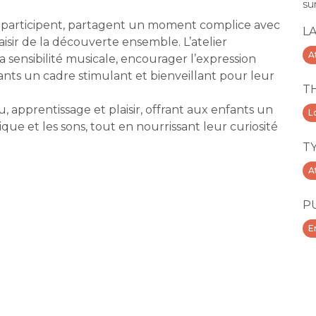
su
s participent, partagent un moment complice avec
L
plaisir de la découverte ensemble. L’atelier
A
la sensibilité musicale, encourager l’expression
nfants un cadre stimulant et bienveillant pour leur
T
eu, apprentissage et plaisir, offrant aux enfants un
Lo
e et les sons, tout en nourrissant leur curiosité
T
A
P
E