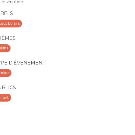
r inscription
ABELS
tout Loisirs
HÈMES
isirs
YPE D'ÉVÉNEMENT
telier
UBLICS
nfant