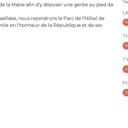
Tar
de la Mairie afin d'y déposer une gerbe au pied de
L
eillaise, nous rejoindrons le Parc de l'Hôtel de
F
parole en l'honneur de la République et de ses
T
V
T
C
P
T