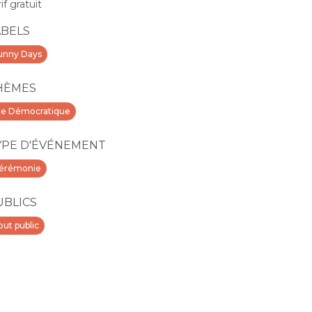
if gratuit
ABELS
unny Days
HÈMES
ie Démocratique
YPE D'ÉVÉNEMENT
érémonie
UBLICS
out public