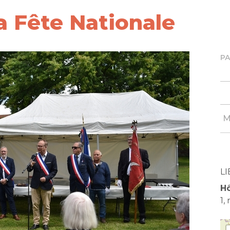
a Fête Nationale
P
M
LI
Hô
1,