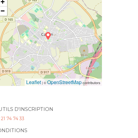
+
−
Leaflet
OpenStreetMap
| ©
contributors
UTILS D'INSCRIPTION
 21 74 74 33
ONDITIONS