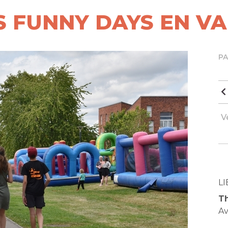
ES FUNNY DAYS EN V
P
V
LI
Th
Av