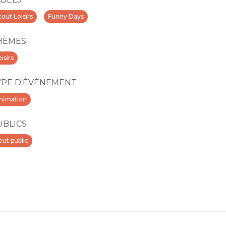
tout Loisirs
Funny Days
HÈMES
isirs
YPE D'ÉVÉNEMENT
nimation
UBLICS
out public