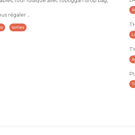
flables, tour ludique avec toboggan drop bag,
A
s régaler ...
T
ns
sorties
Lo
T
A
P
T