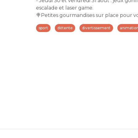
- Jeudi 30 et vendredi 31 août : jeux gon
escalade et laser game.
🍭Petites gourmandises sur place pour vou
sport
détente
divertissement
animatio