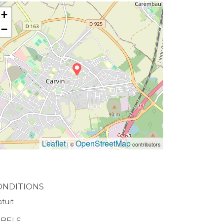
+
−
Leaflet
OpenStreetMap
| ©
contributors
ONDITIONS
atuit
ABELS