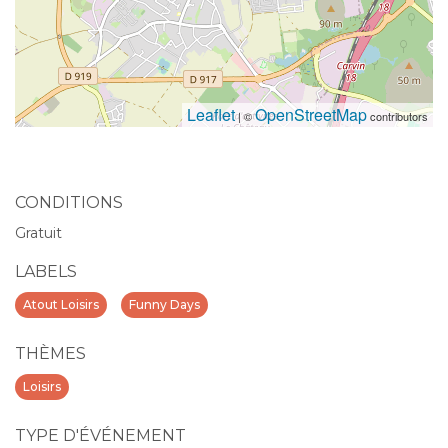
Leaflet
OpenStreetMap
| ©
contributors
CONDITIONS
Gratuit
LABELS
Atout Loisirs
Funny Days
THÈMES
Loisirs
TYPE D'ÉVÉNEMENT