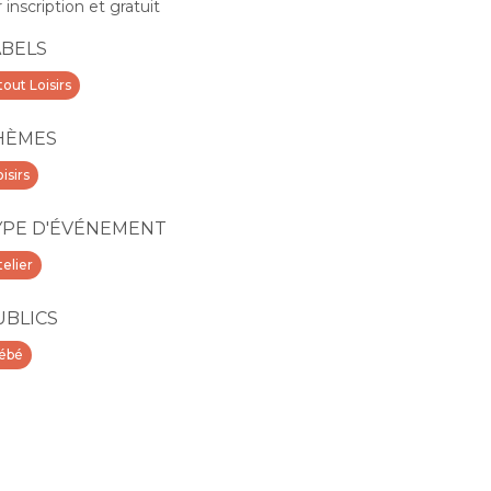
r inscription et gratuit
ABELS
tout Loisirs
HÈMES
isirs
YPE D'ÉVÉNEMENT
telier
UBLICS
ébé