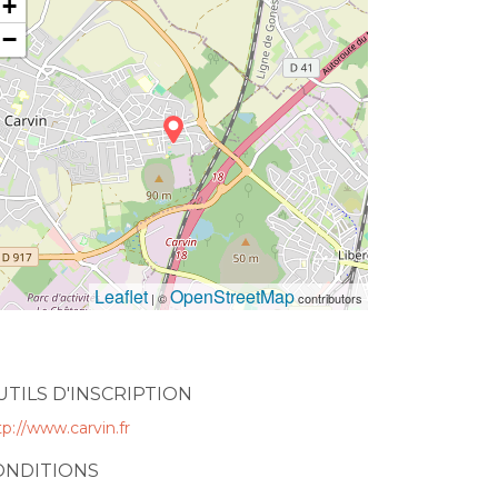
+
−
Leaflet
OpenStreetMap
| ©
contributors
UTILS D'INSCRIPTION
tp://www.carvin.fr
ONDITIONS