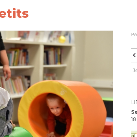
etits
P
J
LI
Se
18