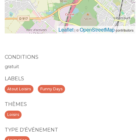
Leaflet
OpenStreetMap
| ©
contributors
CONDITIONS
gratuit
LABELS
Atout Loisirs
Funny Days
THÈMES
Loisirs
TYPE D'ÉVÉNEMENT