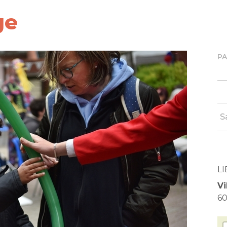
ge
P
S
LI
Vi
60