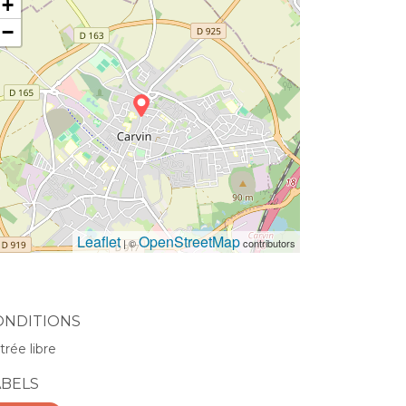
+
−
Leaflet
OpenStreetMap
| ©
contributors
ONDITIONS
trée libre
ABELS