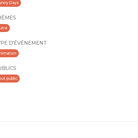
unny Days
HÈMES
utre
YPE D'ÉVÉNEMENT
nimation
UBLICS
out public