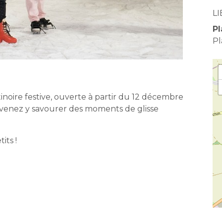
LI
Pl
Pl
tinoire festive, ouverte à partir du 12 décembre
venez y savourer des moments de glisse
its !