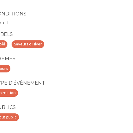
ONDITIONS
atuit
ABELS
oël
Saveurs d'Hiver
HÈMES
isirs
YPE D'ÉVÉNEMENT
nimation
UBLICS
out public