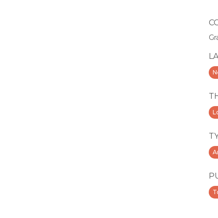
C
Gr
L
N
T
Lo
T
A
P
T