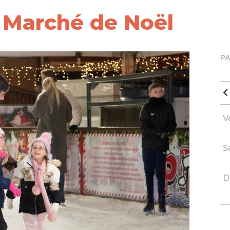
u Marché de Noël
P
V
S
D