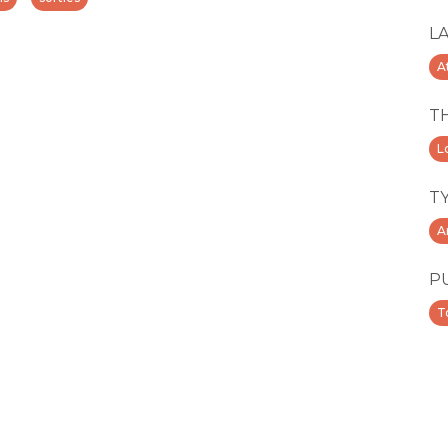
L
A
T
Lo
T
A
P
T