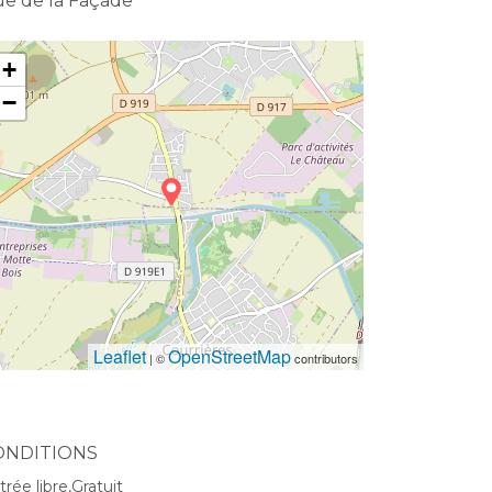
e de la Façade
+
−
Leaflet
OpenStreetMap
| ©
contributors
ONDITIONS
trée libre,Gratuit