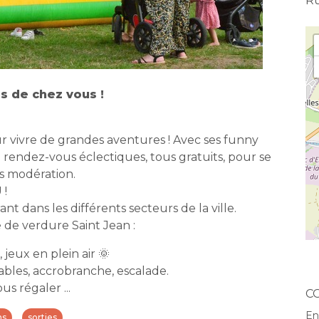
Ru
s de chez vous !
our vivre de grandes aventures ! Avec ses funny
0 rendez-vous éclectiques, tous gratuits, pour se
ns modération.
 !
rant dans les différents secteurs de la ville.
 de verdure Saint Jean :
jeux en plein air 🌞
flables, accrobranche, escalade.
s régaler ...
C
En
ns
sorties