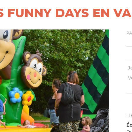
ES FUNNY DAYS EN V
P
J
V
LI
Éc