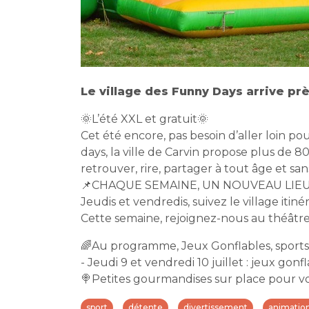
Le village des Funny Days arrive prè
🌞L’été XXL et gratuit🌞
Cet été encore, pas besoin d’aller loin p
days, la ville de Carvin propose plus de 8
retrouver, rire, partager à tout âge et sa
📌CHAQUE SEMAINE, UN NOUVEAU LIEU
Jeudis et vendredis, suivez le village itiné
Cette semaine, rejoignez-nous au théâtre
🌈Au programme, Jeux Gonflables, sports, 
- Jeudi 9 et vendredi 10 juillet : jeux gon
🍭Petites gourmandises sur place pour vou
sport
détente
divertissement
animatio