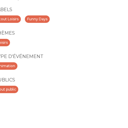
ABELS
tout Loisirs
Funny Days
HÈMES
isirs
YPE D'ÉVÉNEMENT
nimation
UBLICS
out public