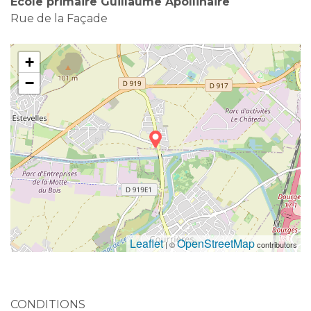
École primaire Guillaume Apollinaire
Rue de la Façade
+
−
Leaflet
OpenStreetMap
| ©
contributors
CONDITIONS