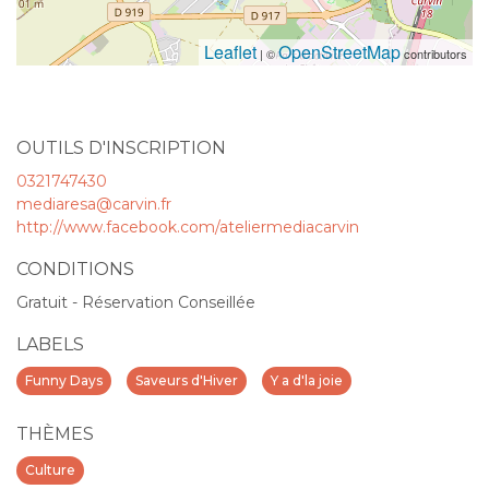
Leaflet
OpenStreetMap
| ©
contributors
OUTILS D'INSCRIPTION
0321747430
mediaresa@carvin.fr
http://www.facebook.com/ateliermediacarvin
CONDITIONS
Gratuit - Réservation Conseillée
LABELS
Funny Days
Saveurs d'Hiver
Y a d'la joie
THÈMES
Culture