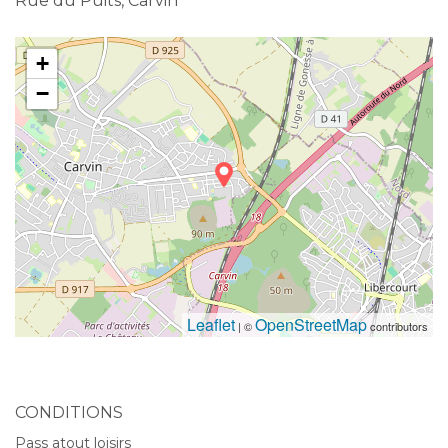
Rue du Puits, Carvin
+
−
Leaflet
OpenStreetMap
| ©
contributors
CONDITIONS
Pass atout loisirs