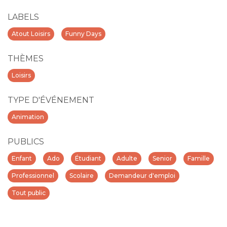
LABELS
Atout Loisirs
Funny Days
THÈMES
Loisirs
TYPE D'ÉVÉNEMENT
Animation
PUBLICS
Enfant
Ado
Étudiant
Adulte
Senior
Famille
Professionnel
Scolaire
Demandeur d'emploi
Tout public