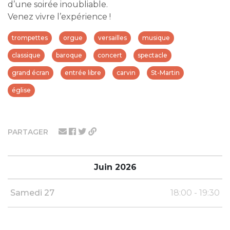
d’une soirée inoubliable.
Venez vivre l’expérience !
trompettes
orgue
versailles
musique
classique
baroque
concert
spectacle
grand écran
entrée libre
carvin
St-Martin
église
PARTAGER
Juin 2026
Samedi 27
18:00 - 19:30