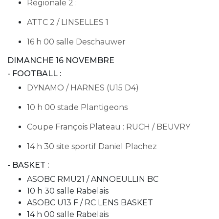
Régionale 2 :
ATTC 2 / LINSELLES 1
16 h 00 salle Deschauwer
DIMANCHE 16 NOVEMBRE
- FOOTBALL :
DYNAMO / HARNES (U15 D4)
10 h 00 stade Plantigeons
Coupe François Plateau : RUCH / BEUVRY
14 h 30 site sportif Daniel Plachez
- BASKET :
ASOBC RMU21 / ANNOEULLIN BC
10 h 30 salle Rabelais
ASOBC U13 F / RC LENS BASKET
14 h 00 salle Rabelais