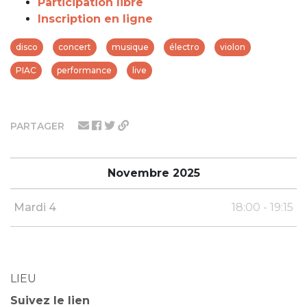
Participation libre
Inscription en ligne
disco
concert
musique
électro
violon
PIAC
performance
live
PARTAGER
Novembre 2025
Mardi 4
18:00 - 19:15
LIEU
Suivez le lien