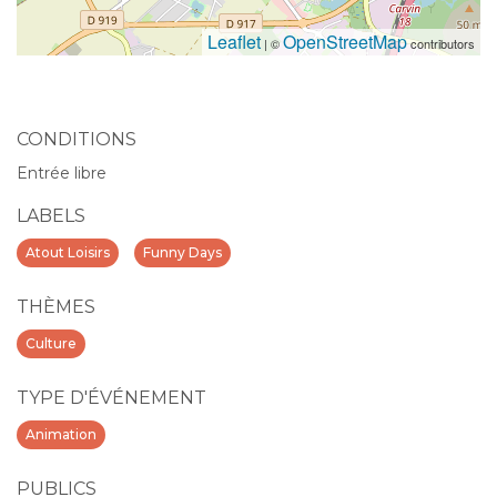
Leaflet
OpenStreetMap
| ©
contributors
CONDITIONS
Entrée libre
LABELS
Atout Loisirs
Funny Days
THÈMES
Culture
TYPE D'ÉVÉNEMENT
Animation
PUBLICS