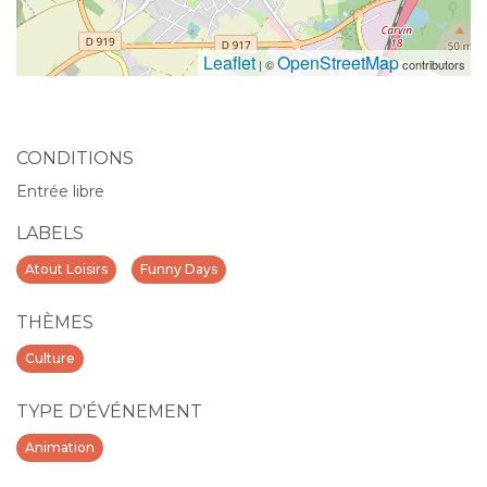
Leaflet
OpenStreetMap
| ©
contributors
CONDITIONS
Entrée libre
LABELS
Atout Loisirs
Funny Days
THÈMES
Culture
TYPE D'ÉVÉNEMENT
Animation