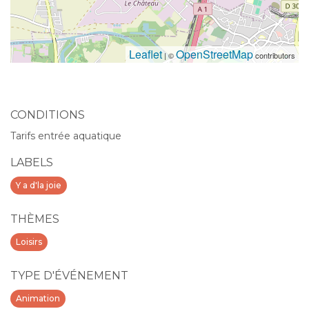
Leaflet
OpenStreetMap
| ©
contributors
CONDITIONS
Tarifs entrée aquatique
LABELS
Y a d'la joie
THÈMES
Loisirs
TYPE D'ÉVÉNEMENT
Animation