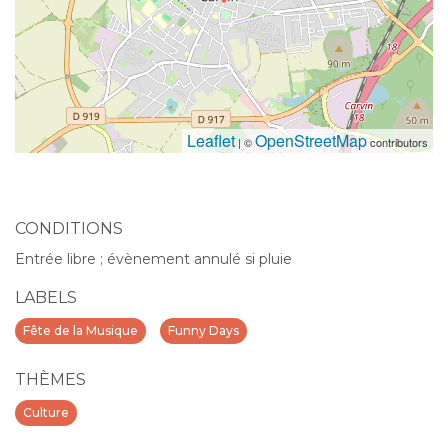
Leaflet
OpenStreetMap
| ©
contributors
CONDITIONS
Entrée libre ; évènement annulé si pluie
LABELS
Fête de la Musique
Funny Days
THÈMES
Culture