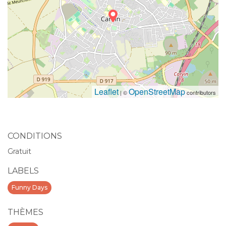
Leaflet
OpenStreetMap
| ©
contributors
CONDITIONS
Gratuit
LABELS
Funny Days
THÈMES