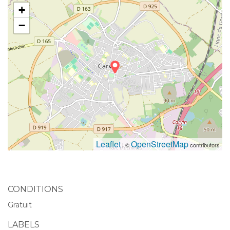
+
−
Leaflet
OpenStreetMap
| ©
contributors
CONDITIONS
Gratuit
LABELS