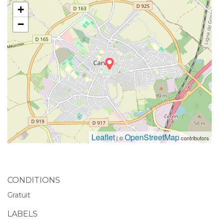
+
−
Leaflet
OpenStreetMap
| ©
contributors
CONDITIONS
Gratuit
LABELS