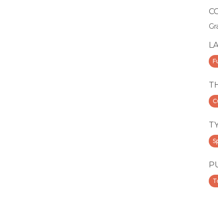
C
Gr
L
F
T
C
T
S
P
T