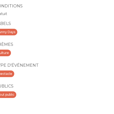
ONDITIONS
atuit
ABELS
unny Days
HÈMES
ulture
YPE D'ÉVÉNEMENT
pectacle
UBLICS
out public