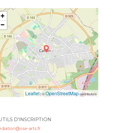
+
−
Leaflet
OpenStreetMap
| ©
contributors
UTILS D'INSCRIPTION
diation@ose-arts.fr