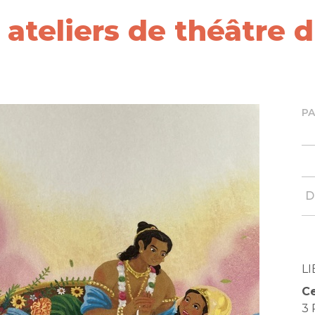
ateliers de théâtre d
P
D
LI
Ce
3 