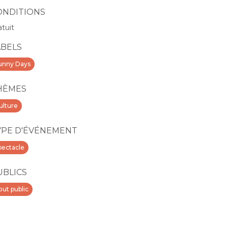
ONDITIONS
atuit
ABELS
unny Days
HÈMES
ulture
YPE D'ÉVÉNEMENT
pectacle
UBLICS
out public