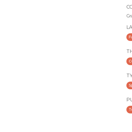
C
Gr
L
F
T
C
T
S
P
T