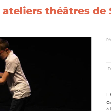
 ateliers théâtres de
P
D
LI
Ce
3 