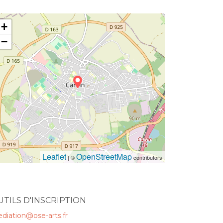
+
−
Leaflet
OpenStreetMap
| ©
contributors
UTILS D'INSCRIPTION
diation@ose-arts.fr