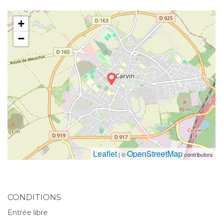
+
−
Leaflet
OpenStreetMap
| ©
contributors
CONDITIONS
Entrée libre