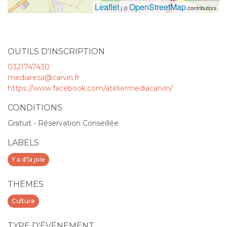
Leaflet
OpenStreetMap
| ©
contributors
OUTILS D'INSCRIPTION
0321747430
mediaresa@carvin.fr
https://www.facebook.com/ateliermediacarvin/
CONDITIONS
Gratuit - Réservation Conseillée
LABELS
Y a d'la joie
THÈMES
Culture
TYPE D'ÉVÉNEMENT