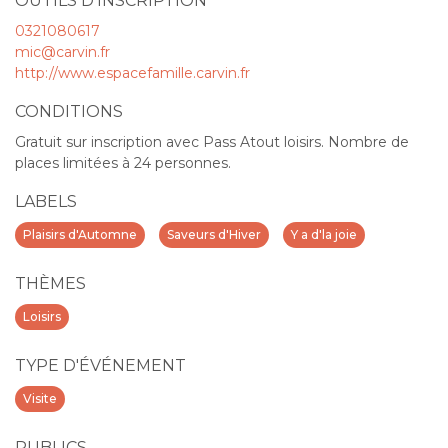
OUTILS D'INSCRIPTION
0321080617
mic@carvin.fr
http://www.espacefamille.carvin.fr
CONDITIONS
Gratuit sur inscription avec Pass Atout loisirs. Nombre de
places limitées à 24 personnes.
LABELS
Plaisirs d'Automne
Saveurs d'Hiver
Y a d'la joie
THÈMES
Loisirs
TYPE D'ÉVÉNEMENT
Visite
PUBLICS