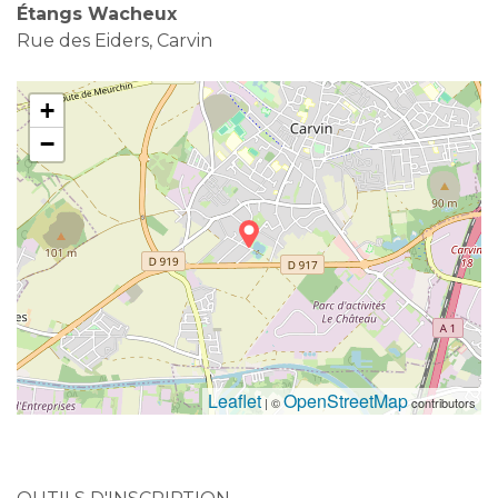
Étangs Wacheux
Rue des Eiders, Carvin
+
−
Leaflet
OpenStreetMap
| ©
contributors