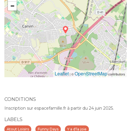
−
Leaflet
OpenStreetMap
| ©
contributors
CONDITIONS
Inscription sur espacefamille.fr à partir du 24 juin 2025.
LABELS
Atout Loisirs
Funny Days
Y a d'la joie