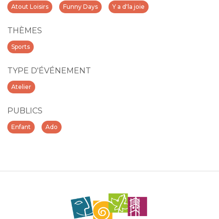
Atout Loisirs
Funny Days
Y a d'la joie
THÈMES
Sports
TYPE D'ÉVÉNEMENT
Atelier
PUBLICS
Enfant
Ado