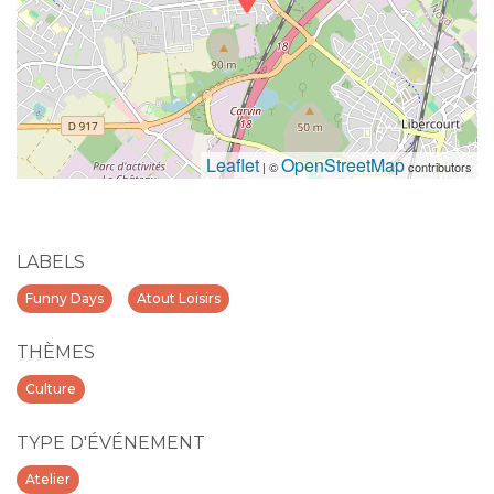
Leaflet
OpenStreetMap
| ©
contributors
LABELS
Funny Days
Atout Loisirs
THÈMES
Culture
TYPE D'ÉVÉNEMENT
Atelier