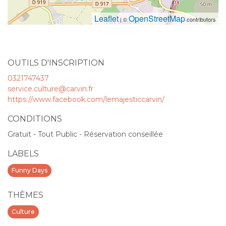
Leaflet
OpenStreetMap
| ©
contributors
OUTILS D'INSCRIPTION
0321747437
service.culture@carvin.fr
https://www.facebook.com/lemajesticcarvin/
CONDITIONS
Gratuit - Tout Public - Réservation conseillée
LABELS
Funny Days
THÈMES
Culture