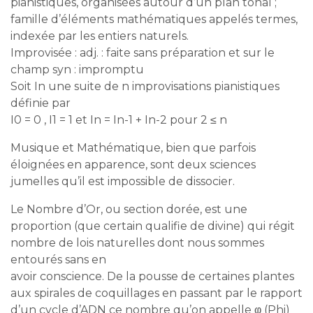
pianistiques, organisées autour d’un plan tonal ;
famille d’éléments mathématiques appelés termes,
indexée par les entiers naturels.
Improvisée : adj. : faite sans préparation et sur le
champ syn : impromptu
Soit In une suite de n improvisations pianistiques
définie par
I0 = 0 , I1 = 1 et In = In-1 + In-2 pour 2 ≤ n
Musique et Mathématique, bien que parfois
éloignées en apparence, sont deux sciences
jumelles qu’il est impossible de dissocier.
Le Nombre d’Or, ou section dorée, est une
proportion (que certain qualifie de divine) qui régit
nombre de lois naturelles dont nous sommes
entourés sans en
avoir conscience. De la pousse de certaines plantes
aux spirales de coquillages en passant par le rapport
d’un cycle d’ADN ce nombre qu’on appelle φ (Phi)