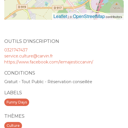
Leaflet
OpenStreetMap
| ©
contributors
OUTILS D'INSCRIPTION
0321747437
service.culture@carvin.fr
https://www.facebook.com/lemajesticcarvin/
CONDITIONS
Gratuit - Tout Public - Réservation conseillée
LABELS
Funny Days
THÈMES
Culture