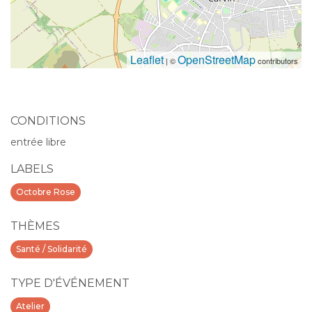
Leaflet
OpenStreetMap
| ©
contributors
CONDITIONS
entrée libre
LABELS
Octobre Rose
THÈMES
Santé / Solidarité
TYPE D'ÉVÉNEMENT
Atelier