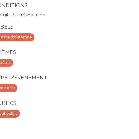
ONDITIONS
atuit - Sur réservation
ABELS
laisirs d'Automne
HÈMES
ulture
YPE D'ÉVÉNEMENT
pectacle
UBLICS
out public