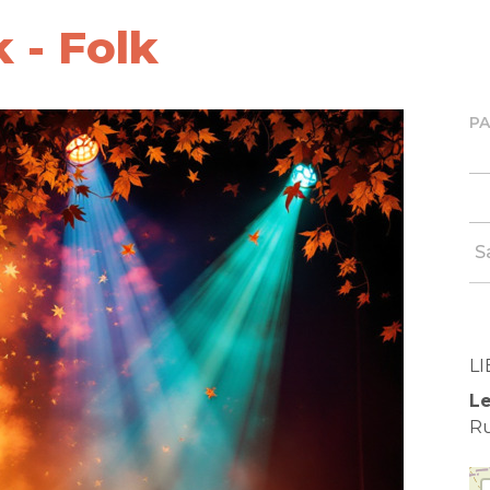
 - Folk
P
S
LI
Le
Ru