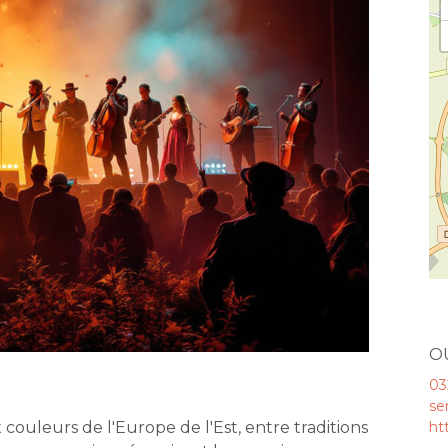
O
03
se
couleurs de l'Europe de l'Est, entre traditions
ht