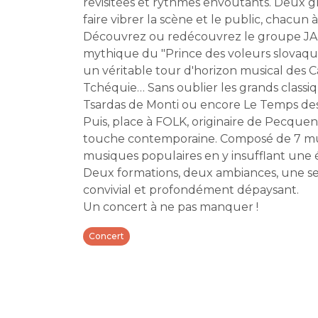
revisitées et rythmes envoûtants. Deux g
faire vibrer la scène et le public, chacun 
Découvrez ou redécouvrez le groupe JANO
mythique du "Prince des voleurs slovaques
un véritable tour d'horizon musical des C
Tchéquie… Sans oublier les grands classiq
Tsardas de Monti ou encore Le Temps des
Puis, place à FOLK, originaire de Pecquen
touche contemporaine. Composé de 7 music
musiques populaires en y insufflant une é
Deux formations, deux ambiances, une se
convivial et profondément dépaysant.
Un concert à ne pas manquer !
Concert