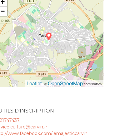
+
−
Leaflet
OpenStreetMap
| ©
contributors
UTILS D'INSCRIPTION
21747437
rvice.culture@carvin.fr
tp://www.facebook.com/lemajesticcarvin