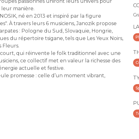
roupes passionnés uniront leurs univers pour
C
à leur manière.
Gr
SIK, né en 2013 et inspiré par la figure
". À travers leurs 6 musiciens, Janozik propose
L
arpates : Pologne du Sud, Slovaquie, Hongrie,
P
ues du répertoire tsigane, tels que Les Yeux Noirs,
 Fleurs.
T
court, qui réinvente le folk traditionnel avec une
iens, ce collectif met en valeur la richesse des
C
nergie actuelle et festive.
ule promesse : celle d’un moment vibrant,
T
S
P
T