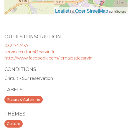
Leaflet
OpenStreetMap
| ©
contributors
OUTILS D'INSCRIPTION
0321747437
service.culture@carvin.fr
http://www.facebook.com/lemajesticcarvin
CONDITIONS
Gratuit - Sur réservation
LABELS
Plaisirs d'Automne
THÈMES
Culture